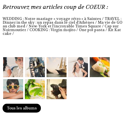
Retrouvez mes articles coup de COEUR :
WEDDING :
Notre mariage « voyage rétro » à Saintes
/ TRAVEL :
Dinner in the sky : un repas dans le ciel d’Athènes
/
Ma vie de GO
au club med
/
New-York et l'incroyable Times Square
/
Cap sur
Noirmoutier
/ COOKING :
Virgin mojito
/
One pot pasta
/
Kit Kat
cake
/
Tous les albums